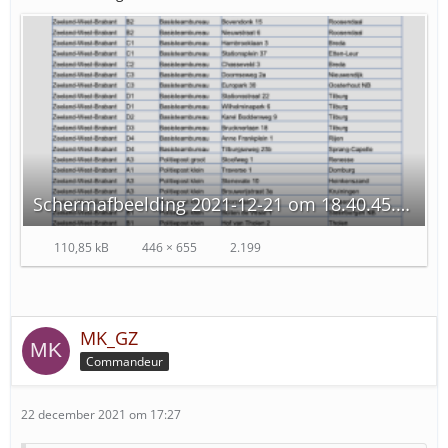
Schermafbeelding 2021-12-21 om 18.40.45.png
110,85 kB
446 × 655
2.199
MK_GZ
Commandeur
22 december 2021 om 17:27