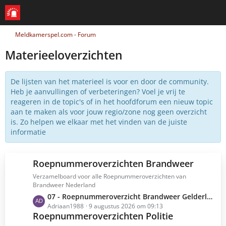
Meldkamerspel.com - Forum
Materieeloverzichten
De lijsten van het materieel is voor en door de community.
Heb je aanvullingen of verbeteringen? Voel je vrij te
reageren in de topic's of in het hoofdforum een nieuw topic
aan te maken als voor jouw regio/zone nog geen overzicht
is. Zo helpen we elkaar met het vinden van de juiste
informatie
Roepnummeroverzichten Brandweer
Verzamelboard voor alle Roepnummeroverzichten van
Brandweer Nederland
L
07 - Roepnummeroverzicht Brandweer Gelderland Midden (07)
e
Adriaan1988
9 augustus 2026 om 09:13
Roepnummeroverzichten Politie
t