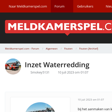
Naar Meldkamerspel.com
Forum
Gebruikers
Nie
Meldkamerspel.com - Forum
Algemeen
Fouten
Fouten [Archief]
Inzet Waterredding
Smokey5131
10 juli 2023 om 01:07
10 juli 2023 om 01:07
bij het aanmaken van k