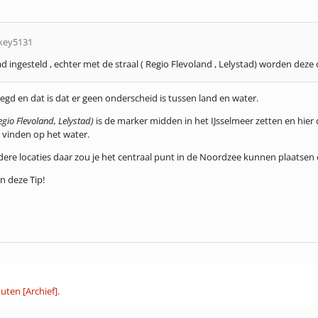
key5131
d ingesteld , echter met de straal ( Regio Flevoland , Lelystad) worden dez
zegd en dat is dat er geen onderscheid is tussen land en water.
egio Flevoland, Lelystad)
is de marker midden in het IJsselmeer zetten en hier
s vinden op het water.
dere locaties daar zou je het centraal punt in de Noordzee kunnen plaatsen 
n deze Tip!
uten [Archief]
.