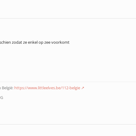
schien zodat ze enkel op zee voorkomt
 België:
https://www.littleelves.be/112-belgie
UG