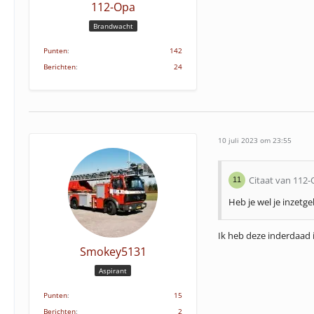
112-Opa
Brandwacht
Punten
142
Berichten
24
10 juli 2023 om 23:55
Citaat van 112
Heb je wel je inzetgeb
Ik heb deze inderdaad 
Smokey5131
Aspirant
Punten
15
Berichten
2