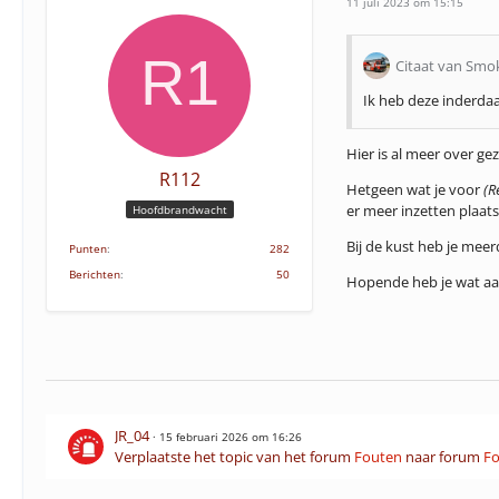
11 juli 2023 om 15:15
Citaat van Smo
Ik heb deze inderdaa
Hier is al meer over ge
R112
Hetgeen wat je voor
(R
er meer inzetten plaat
Hoofdbrandwacht
Bij de kust heb je meer
Punten
282
Berichten
50
Hopende heb je wat aa
JR_04
15 februari 2026 om 16:26
Verplaatste het topic van het forum
Fouten
naar forum
Fo