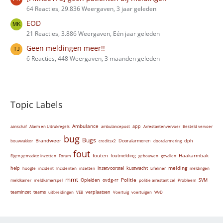
64 Reacties, 29.836 Weergaven, 3 jaar geleden
EOD
21 Reacties, 3.886 Weergaven, Eén jaar geleden
Geen meldingen meer!!
6 Reacties, 448 Weergaven, 3 maanden geleden
Topic Labels
Ambulance
app
aanschaf
Alarm en Uitrukregels
ambulancepost
Arrestantenvervoer
Besteld vervoer
bug
Bugs
Brandweer
Dooralarmeren
dph
bouwvakker
creditsx2
dooralarmering
fout
fouten
Haakarmbak
foutmelding
Eigen gemaakte inzetten
Forum
gebouwen
gevallen
melding
help
inzetvoorstel
kustwacht
hoogte
incident
Incidenten
inzetten
Lifeliner
meldingen
mmt
Politie
Opleiden
ovdg-rr
SVM
meldkamer
meldkamerspel
politie arrestant cel
Probleem
teaminzet
teams
verplaatsen
uitbreidingen
VEB
Voertuig
voertuigen
WvD