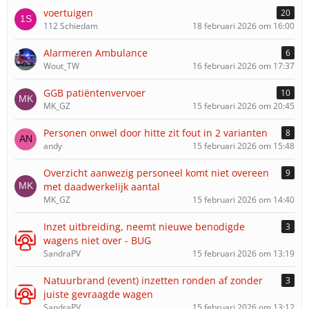
voertuigen
20
112 Schiedam
18 februari 2026 om 16:00
Alarmeren Ambulance
6
Wout_TW
16 februari 2026 om 17:37
GGB patiëntenvervoer
10
MK_GZ
15 februari 2026 om 20:45
Personen onwel door hitte zit fout in 2 varianten
8
andy
15 februari 2026 om 15:48
Overzicht aanwezig personeel komt niet overeen
9
met daadwerkelijk aantal
MK_GZ
15 februari 2026 om 14:40
Inzet uitbreiding, neemt nieuwe benodigde
3
wagens niet over - BUG
SandraPV
15 februari 2026 om 13:19
Natuurbrand (event) inzetten ronden af zonder
3
juiste gevraagde wagen
SandraPV
15 februari 2026 om 13:12