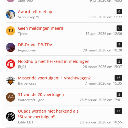
Sieb1965
19 juli 2026 om 14:05
Award telt niet op
6
Schollekop79
8 mei 2026 om 22:22
Geen meldingen meer!!
6
Tjinne
17 april 2026 om 12:36
DB-Drone DB-TDV
3
tygerpower
28 maart 2026 om 10:28
Noodhulp niet herkend in meldingen
2
JR_04
26 maart 2026 om 15:37
Missende voertuigen: 1 Vrachtwagen?
15
Barbarossa
7 maart 2026 om 15:35
31 van de 20 voertuigen
3
Waterstofzuiger
26 februari 2026 om 17:01
Quads worden niet herkend als
17
"Strandvoertuigen".
Eddy_EBT
20 februari 2026 om 10:55