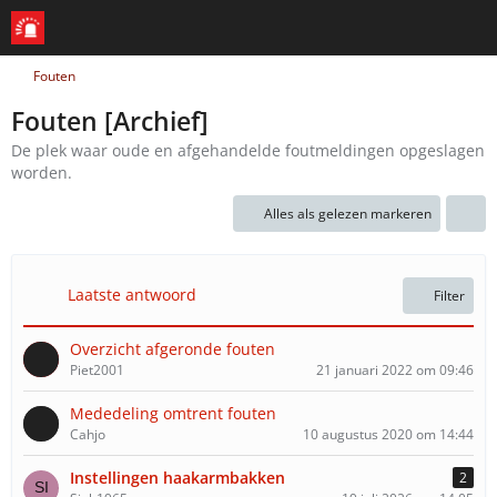
Fouten
Fouten [Archief]
De plek waar oude en afgehandelde foutmeldingen opgeslagen
worden.
Alles als gelezen markeren
Laatste antwoord
Filter
Overzicht afgeronde fouten
Piet2001
21 januari 2022 om 09:46
Mededeling omtrent fouten
Cahjo
10 augustus 2020 om 14:44
Instellingen haakarmbakken
2