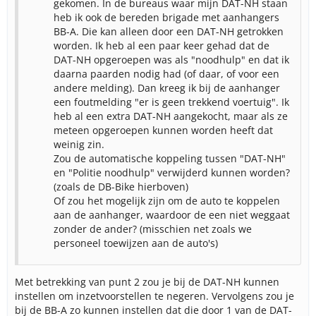
gekomen. In de bureaus waar mijn DAT-NH staan
heb ik ook de bereden brigade met aanhangers
BB-A. Die kan alleen door een DAT-NH getrokken
worden. Ik heb al een paar keer gehad dat de
DAT-NH opgeroepen was als "noodhulp" en dat ik
daarna paarden nodig had (of daar, of voor een
andere melding). Dan kreeg ik bij de aanhanger
een foutmelding "er is geen trekkend voertuig". Ik
heb al een extra DAT-NH aangekocht, maar als ze
meteen opgeroepen kunnen worden heeft dat
weinig zin.
Zou de automatische koppeling tussen "DAT-NH"
en "Politie noodhulp" verwijderd kunnen worden?
(zoals de DB-Bike hierboven)
Of zou het mogelijk zijn om de auto te koppelen
aan de aanhanger, waardoor de een niet weggaat
zonder de ander? (misschien net zoals we
personeel toewijzen aan de auto's)
Met betrekking van punt 2 zou je bij de DAT-NH kunnen
instellen om inzetvoorstellen te negeren. Vervolgens zou je
bij de BB-A zo kunnen instellen dat die door 1 van de DAT-