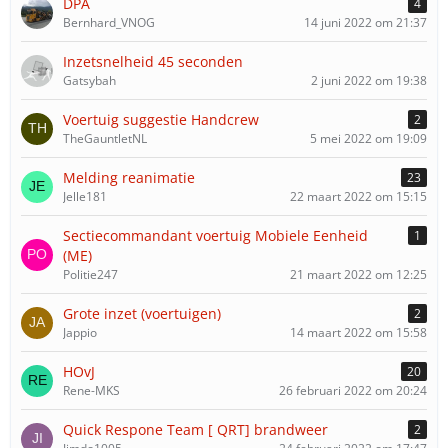
DPA
4
Bernhard_VNOG
14 juni 2022 om 21:37
Inzetsnelheid 45 seconden
Gatsybah
2 juni 2022 om 19:38
Voertuig suggestie Handcrew
2
TheGauntletNL
5 mei 2022 om 19:09
Melding reanimatie
23
Jelle181
22 maart 2022 om 15:15
Sectiecommandant voertuig Mobiele Eenheid
1
(ME)
Politie247
21 maart 2022 om 12:25
Grote inzet (voertuigen)
2
Jappio
14 maart 2022 om 15:58
HOvJ
20
Rene-MKS
26 februari 2022 om 20:24
Quick Respone Team [ QRT] brandweer
2