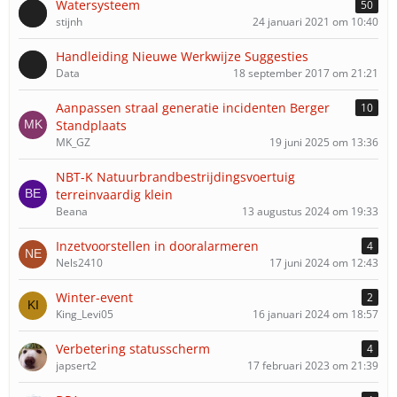
Watersysteem
50
e
stijnh
24 januari 2021 om 10:40
Handleiding Nieuwe Werkwijze Suggesties
Data
18 september 2017 om 21:21
Aanpassen straal generatie incidenten Berger
10
Standplaats
MK_GZ
19 juni 2025 om 13:36
NBT-K Natuurbrandbestrijdingsvoertuig
terreinvaardig klein
Beana
13 augustus 2024 om 19:33
Inzetvoorstellen in dooralarmeren
4
Nels2410
17 juni 2024 om 12:43
Winter-event
2
King_Levi05
16 januari 2024 om 18:57
Verbetering statusscherm
4
japsert2
17 februari 2023 om 21:39