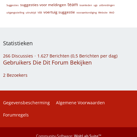
team
suggesties voor meldingen
Suggesties
teamleden
ugs
uitbreidingen
voertuig suggestie
uitgangsstelling
uitruktijd
VEB
vooraankondiging
Website
WvD
Statistieken
266 Discussies
1.627 Berichten (0,5 Berichten per dag)
Gebruikers Die Dit Forum Bekijken
2 Bezoekers
Gegevensbescherming
Algemene Voorwaarden
Forumregels
Community-Software:
WoltLab Suite™