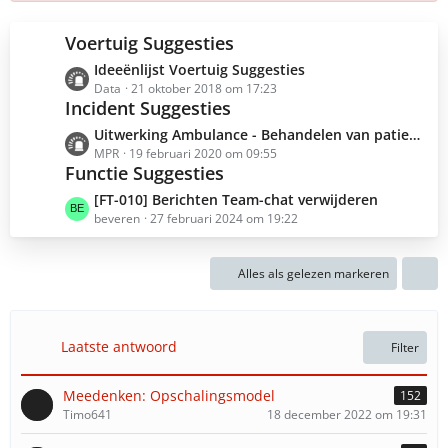
Voertuig Suggesties
L
Ideeënlijst Voertuig Suggesties
e
Data
21 oktober 2018 om 17:23
Incident Suggesties
t
z
L
Uitwerking Ambulance - Behandelen van patienten
t
e
MPR
19 februari 2020 om 09:55
e
Functie Suggesties
t
B
z
L
[FT-010] Berichten Team-chat verwijderen
e
t
e
beveren
27 februari 2024 om 19:22
i
e
t
t
B
z
r
e
Alles als gelezen markeren
t
ä
i
e
g
t
B
e
r
e
Laatste antwoord
Filter
ä
i
g
t
e
Meedenken: Opschalingsmodel
152
r
Timo641
18 december 2022 om 19:31
ä
g