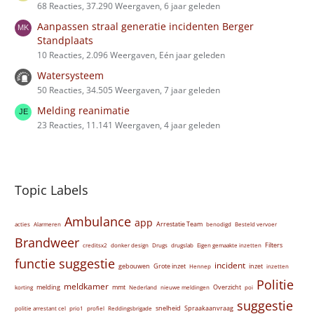
68 Reacties, 37.290 Weergaven, 6 jaar geleden
Aanpassen straal generatie incidenten Berger
Standplaats
10 Reacties, 2.096 Weergaven, Eén jaar geleden
Watersysteem
50 Reacties, 34.505 Weergaven, 7 jaar geleden
Melding reanimatie
23 Reacties, 11.141 Weergaven, 4 jaar geleden
Topic Labels
Ambulance
app
Arrestatie Team
acties
Alarmeren
benodigd
Besteld vervoer
Brandweer
Filters
creditsx2
donker design
Drugs
drugslab
Eigen gemaakte inzetten
functie suggestie
incident
gebouwen
Grote inzet
inzet
Hennep
inzetten
Politie
meldkamer
melding
mmt
Overzicht
korting
Nederland
nieuwe meldingen
poi
suggestie
snelheid
Spraakaanvraag
politie arrestant cel
prio1
profiel
Reddingsbrigade