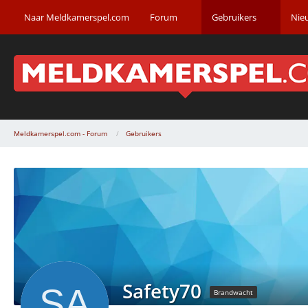
Naar Meldkamerspel.com
Forum
Gebruikers
Nie
Meldkamerspel.com - Forum
Gebruikers
Safety70
Brandwacht