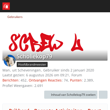
Gebruikers
Schollekop79
Hoofdbrandmeester
Man
uit Scheveningen
Gebruiker sinds 2 januari 2020
Laatst gezien:
6 augustus 2026 om 09:21
Forum
Berichten
452
Ontvangen Reacties
74
Punten
2.389
Profiel Weergaven
2.691
Inhoud van Schollekop79 zoeken