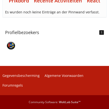
Prikbord
Recente Activiteiten
Reacties
Es wurden noch keine Einträge an der Pinnwand verfasst.
Profielbezoekers
1
Gegevensbescherming
Algemene Voorwaarden
Forumregels
Community-Software:
WoltLab Suite™