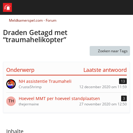
Meldkamerspel.com - Forum
Draden Getagd met
“traumahelikopter”
Zoeken naar Tags
Onderwerp
Laatste antwoord
NH assistentie Traumaheli
13
CrustaShrimp
12 december 2020 om 11:59
Hoeveel MMT per hoeveel standplaatsen
3
thejermaine
27 november 2020 om 12:50
Inhalte