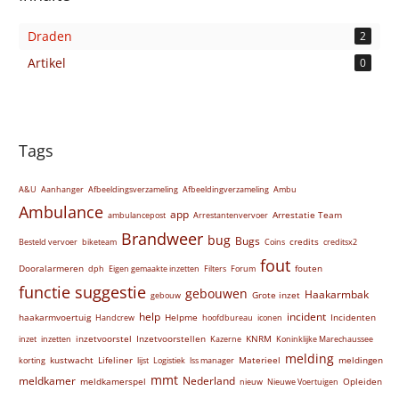
Draden
2
Artikel
0
Tags
A&U
Aanhanger
Afbeeldingsverzameling
Afbeeldingverzameling
Ambu
Ambulance
app
Arrestatie Team
ambulancepost
Arrestantenvervoer
Brandweer
bug
Bugs
credits
Besteld vervoer
biketeam
Coins
creditsx2
fout
Dooralarmeren
fouten
dph
Eigen gemaakte inzetten
Filters
Forum
functie suggestie
gebouwen
Haakarmbak
Grote inzet
gebouw
help
incident
haakarmvoertuig
Helpme
Incidenten
Handcrew
hoofdbureau
iconen
inzetvoorstel
Inzetvoorstellen
KNRM
inzet
inzetten
Kazerne
Koninklijke Marechaussee
melding
kustwacht
Lifeliner
Materieel
meldingen
korting
lijst
Logistiek
lss manager
mmt
meldkamer
Nederland
meldkamerspel
Opleiden
nieuw
Nieuwe Voertuigen