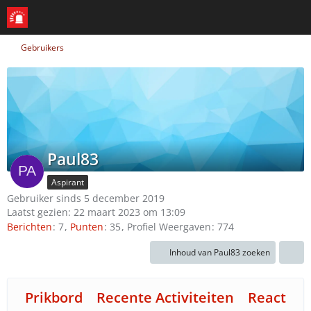
Gebruikers
Paul83
Aspirant
Gebruiker sinds 5 december 2019
Laatst gezien:
22 maart 2023 om 13:09
Berichten
7
Punten
35
Profiel Weergaven
774
Inhoud van Paul83 zoeken
Prikbord
Recente Activiteiten
Reacties