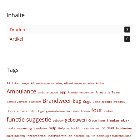
Inhalte
Draden
3
Artikel
0
Tags
A&U
Aanhanger
Afbeeldingsverzameling
Afbeeldingverzameling
Ambu
Ambulance
app
Arrestatie Team
ambulancepost
Arrestantenvervoer
Brandweer
bug
Bugs
credits
Besteld vervoer
biketeam
Coins
creditsx2
fout
Dooralarmeren
fouten
dph
Eigen gemaakte inzetten
Filters
Forum
functie suggestie
gebouwen
Haakarmbak
Grote inzet
gebouw
help
incident
haakarmvoertuig
Helpme
Incidenten
Handcrew
hoofdbureau
iconen
inzetvoorstel
Inzetvoorstellen
KNRM
inzet
inzetten
Kazerne
Koninklijke Marechaussee