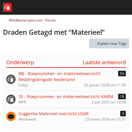
Meldkamerspel.com - Forum
Draden Getagd met “Materieel”
Zoeken naar Tags
Onderwerp
Laatste antwoord
RB - Roepnummer- en materieeloverzicht
54
Reddingsbrigade Nederland
Cahjo
25 januari 2026 om 11:34
35 - Roepnummer- en materieeloverzicht KNRM
18
MPR
2 juni 2025 om 19:28
Suggestie Materieel overzicht USAR
3
Windowsill
25 maart 2024 om 21:37