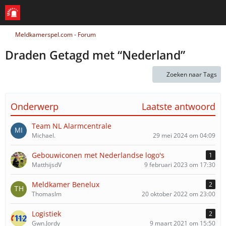
Meldkamerspel.com - Forum
Draden Getagd met “Nederland”
Zoeken naar Tags
Onderwerp
Laatste antwoord
Team NL Alarmcentrale
Michael.
29 mei 2024 om 04:09
Gebouwiconen met Nederlandse logo's
1
MatthijsdV
9 februari 2023 om 17:30
Meldkamer Benelux
2
Thomaslm
20 oktober 2022 om 23:00
Logistiek
2
Gwn.Jordy
9 maart 2021 om 15:50