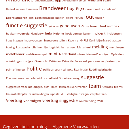
app
Arrestatie Team
ambulancepost
Arrestantenvervoer
Brandweer
bug
Bugs
credits
Besteld vervoer
biketeam
Coins
creditsx2
fout
Dooralarmeren
fouten
dph
Eigen gemaakte inzetten
Filters
Forum
functie suggestie
gebouwen
Haakarmbak
Grote inzet
gebouw
help
incident
haakarmvoertuig
Helpme
Incidenten
Handcrew
hoofdbureau
iconen
inzetvoorstel
Inzetvoorstellen
KNRM
inzet
inzetten
Kazerne
Koninklijke Marechaussee
melding
kustwacht
Lifeliner
Materieel
meldingen
korting
lijst
Logistiek
lss manager
mmt
meldkamer
Nederland
meldkamerspel
Opleiden
nieuw
Nieuwe Voertuigen
opleidingen
ovdg-rr
Overzicht
Patiënten
Patrouille
Personeel
personeel verplaatsen
poi
Politie
Reddingsbrigade
point of interest
politie arrestant cel
post
Reanimatie
suggestie
snelheid
Roepnummers
sar
schuimblus
Spraakaanvraag
team
suggesties voor meldingen
teams
SVM
taken
taken en evenementen
teamkas
Veiligheidsregio
verplaatsen
traumahelikopter
ts
uitbreidingen
update
VEB
Voertuig
voertuig suggestie
voertuigen
waterredding
WvD
Gegevensbescherming
Algemene Voorwaarden