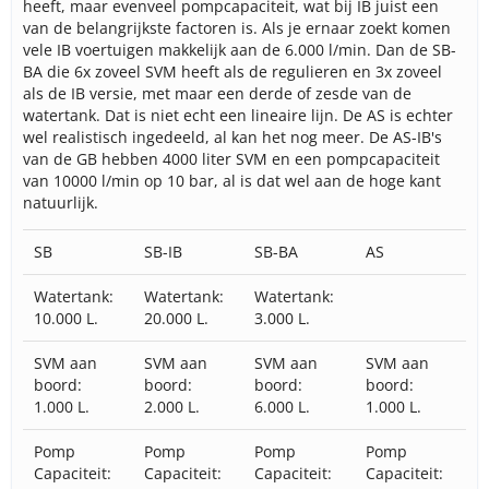
heeft, maar evenveel pompcapaciteit, wat bij IB juist een
van de belangrijkste factoren is. Als je ernaar zoekt komen
vele IB voertuigen makkelijk aan de 6.000 l/min. Dan de SB-
BA die 6x zoveel SVM heeft als de regulieren en 3x zoveel
als de IB versie, met maar een derde of zesde van de
watertank. Dat is niet echt een lineaire lijn. De AS is echter
wel realistisch ingedeeld, al kan het nog meer. De AS-IB's
van de GB hebben 4000 liter SVM en een pompcapaciteit
van 10000 l/min op 10 bar, al is dat wel aan de hoge kant
natuurlijk.
SB
SB-IB
SB-BA
AS
Watertank:
Watertank:
Watertank:
10.000 L.
20.000 L.
3.000 L.
SVM aan
SVM aan
SVM aan
SVM aan
boord:
boord:
boord:
boord:
1.000 L.
2.000 L.
6.000 L.
1.000 L.
Pomp
Pomp
Pomp
Pomp
Capaciteit:
Capaciteit:
Capaciteit:
Capaciteit: