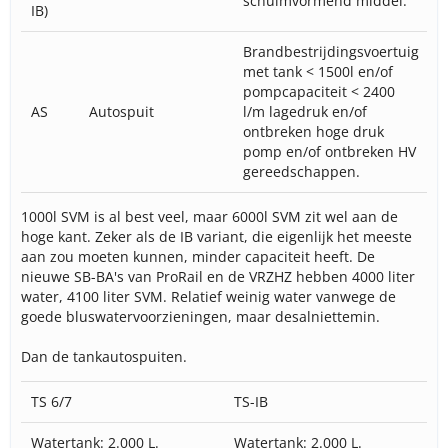
schuimvormend middel.
IB)
Brandbestrijdingsvoertuig
met tank < 1500l en/of
pompcapaciteit < 2400
AS
Autospuit
l/m lagedruk en/of
ontbreken hoge druk
pomp en/of ontbreken HV
gereedschappen.
1000l SVM is al best veel, maar 6000l SVM zit wel aan de
hoge kant. Zeker als de IB variant, die eigenlijk het meeste
aan zou moeten kunnen, minder capaciteit heeft. De
nieuwe SB-BA's van ProRail en de VRZHZ hebben 4000 liter
water, 4100 liter SVM. Relatief weinig water vanwege de
goede bluswatervoorzieningen, maar desalniettemin.
Dan de tankautospuiten.
TS 6/7
TS-IB
Watertank: 2.000 L.
Watertank: 2.000 L.