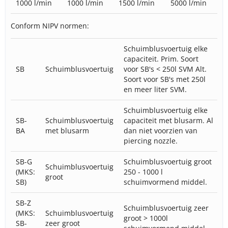
1000 l/min
1000 l/min
1500 l/min
5000 l/min
Conform NIPV normen:
Schuimblusvoertuig elke
capaciteit. Prim. Soort
SB
Schuimblusvoertuig
voor SB's < 250l SVM Alt.
Soort voor SB's met 250l
en meer liter SVM.
Schuimblusvoertuig elke
SB-
Schuimblusvoertuig
capaciteit met blusarm. Al
BA
met blusarm
dan niet voorzien van
piercing nozzle.
SB-G
Schuimblusvoertuig groot
Schuimblusvoertuig
(MKS:
250 - 1000 l
groot
SB)
schuimvormend middel.
SB-Z
Schuimblusvoertuig zeer
(MKS:
Schuimblusvoertuig
groot > 1000l
SB-
zeer groot