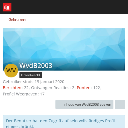
Gebruikers
WvdB2003
Brandwacht
Gebruiker sinds 13 januari 2020
Berichten
22
Ontvangen Reacties
2
Punten
122
Profiel Weergaven
17
Inhoud van WvdB2003 zoeken
Der Benutzer hat den Zugriff auf sein vollständiges Profil
eingeschränkt.