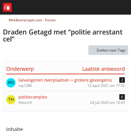
Meldkamerspel.com - Forum
Draden Getagd met “politie arrestant
cel”
Zoeken naar Tags
Onderwerp
Laatste antwoord
Gevangenen overplaatsen + grotere gevangenis
2
roy1286
12 april 2021 om 17:55
politiecomplex
6
thimo10
24 juli 2020 om 10:43
Inhalte