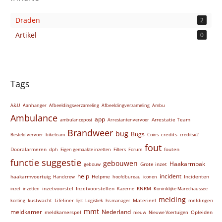
Draden
2
Artikel
0
Tags
A&U
Aanhanger
Afbeeldingsverzameling
Afbeeldingverzameling
Ambu
Ambulance
app
Arrestatie Team
ambulancepost
Arrestantenvervoer
Brandweer
bug
Bugs
credits
Besteld vervoer
biketeam
Coins
creditsx2
fout
Dooralarmeren
fouten
dph
Eigen gemaakte inzetten
Filters
Forum
functie suggestie
gebouwen
Haakarmbak
Grote inzet
gebouw
help
incident
haakarmvoertuig
Helpme
Incidenten
Handcrew
hoofdbureau
iconen
inzetvoorstel
Inzetvoorstellen
KNRM
inzet
inzetten
Kazerne
Koninklijke Marechaussee
melding
kustwacht
Lifeliner
Materieel
meldingen
korting
lijst
Logistiek
lss manager
mmt
meldkamer
Nederland
meldkamerspel
Opleiden
nieuw
Nieuwe Voertuigen