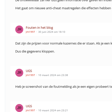
De ontwikkelaar zal hier dus geen informatie over geven en indi
Het gaat om nieuwe anti-cheat maatregelen die effecten hebben op 
Fouten in het blog
Jrh1997
30 juni 2024 om 18:10
Dat zijn de prijzen voor normale kazernes die er staan. Als je ee
Dus die gegevens kloppen.
UGS
Jrh1997
10 maart 2024 om 23:38
Heb je screenshot van de foutmelding als je een eigen probeert 
UGS
Jrh1997
10 maart 2024 om 23:21