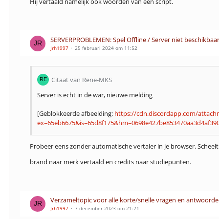
Hij vertaald namelijk ook woorden van een script.
SERVERPROBLEMEN: Spel Offline / Server niet beschikbaa
Jrh1997
25 februari 2024 om 11:52
Citaat van Rene-MKS
Server is echt in de war, nieuwe melding
[Geblokkeerde afbeelding:
https://cdn.discordapp.com/atta
ex=65eb6675&is=65d8f175&hm=0698e427be853470aa3d4af39
Probeer eens zonder automatische vertaler in je browser. Scheelt 
brand naar merk vertaald en credits naar studiepunten.
Verzameltopic voor alle korte/snelle vragen en antwoorde
Jrh1997
7 december 2023 om 21:21