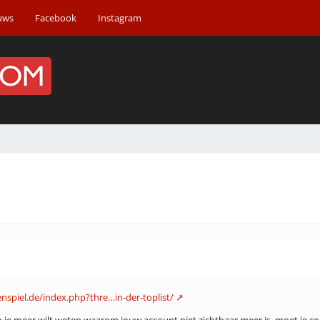
uws
Facebook
Instagram
lenspiel.de/index.php?thre…in-der-toplist/