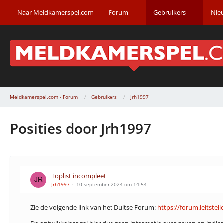
Naar Meldkamerspel.com
Forum
Gebruikers
Nie
Meldkamerspel.com - Forum
Gebruikers
Jrh1997
Posities door Jrh1997
Toplist incompleet
Jrh1997
10 september 2024 om 14:54
Zie de volgende link van het Duitse Forum:
https://forum.leitstel