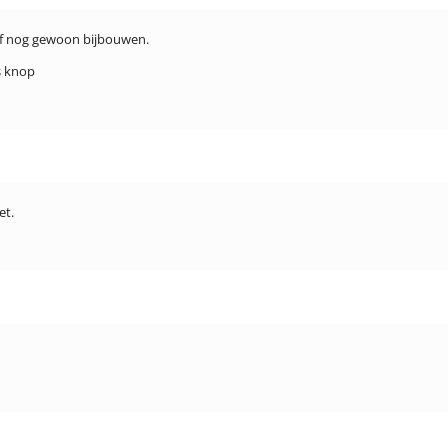
lf nog gewoon bijbouwen.
s knop
et.