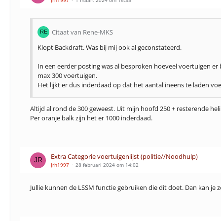
Jrh1997
1 maart 2024 om 16:35
Citaat van Rene-MKS
Klopt Backdraft. Was bij mij ook al geconstateerd.
In een eerder posting was al besproken hoeveel voertuigen er 
max 300 voertuigen.
Het lijkt er dus inderdaad op dat het aantal ineens te laden voe
Altijd al rond de 300 geweest. Uit mijn hoofd 250 + resterende heli'
Per oranje balk zijn het er 1000 inderdaad.
Extra Categorie voertuigenlijst (politie//Noodhulp)
Jrh1997
28 februari 2024 om 14:02
Jullie kunnen de LSSM functie gebruiken die dit doet. Dan kan je z