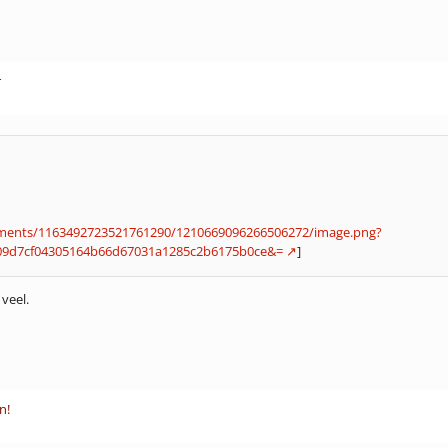
r
chments/1163492723521761290/1210669096266506272/image.png?
09d7cf04305164b66d67031a1285c2b6175b0ce&=
]
veel.
n!