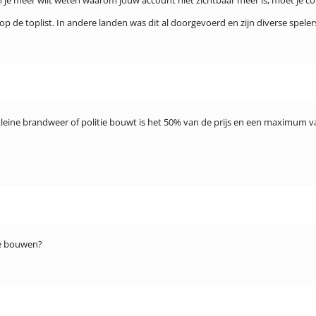
en je meer wilt weten waarom jouw account niet zichtbaar meer is, moet je
de toplist. In andere landen was dit al doorgevoerd en zijn diverse spelers 
n kleine brandweer of politie bouwt is het 50% van de prijs en een maximum v
te bouwen?