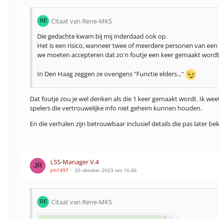
Citaat van Rene-MKS
Die gedachte kwam bij mij inderdaad ook op.
Het is een risico, wanneer twee of meerdere personen van een t
we moeten accepteren dat zo'n foutje een keer gemaakt wordt. H
In Den Haag zeggen ze overigens "Functie elders..."
Dat foutje zou je wel denken als die 1 keer gemaakt wordt. Ik wee
spelers die vertrouwelijke info niet geheim kunnen houden.
En die verhalen zijn betrouwbaar inclusief details die pas later 
LSS-Manager V.4
Jrh1997
20 oktober 2023 om 16:06
Citaat van Rene-MKS