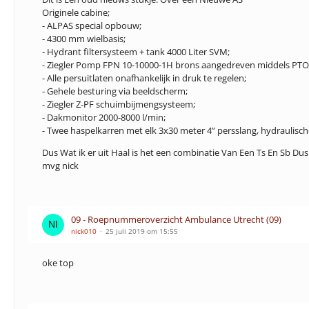
Originele cabine;
- ALPAS special opbouw;
- 4300 mm wielbasis;
- Hydrant filtersysteem + tank 4000 Liter SVM;
- Ziegler Pomp FPN 10-10000-1H brons aangedreven middels PTO
- Alle persuitlaten onafhankelijk in druk te regelen;
- Gehele besturing via beeldscherm;
- Ziegler Z-PF schuimbijmengsysteem;
- Dakmonitor 2000-8000 l/min;
- Twee haspelkarren met elk 3x30 meter 4” persslang, hydraulis
Dus Wat ik er uit Haal is het een combinatie Van Een Ts En Sb D
mvg nick
09 - Roepnummeroverzicht Ambulance Utrecht (09)
nick010
25 juli 2019 om 15:55
oke top