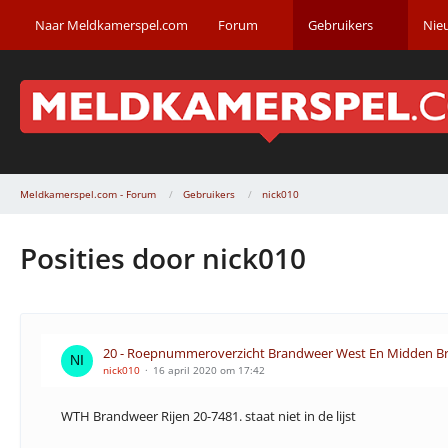
Naar Meldkamerspel.com
Forum
Gebruikers
Nie
Meldkamerspel.com - Forum
Gebruikers
nick010
Posities door nick010
20 - Roepnummeroverzicht Brandweer West En Midden Br
nick010
16 april 2020 om 17:42
WTH Brandweer Rijen 20-7481. staat niet in de lijst