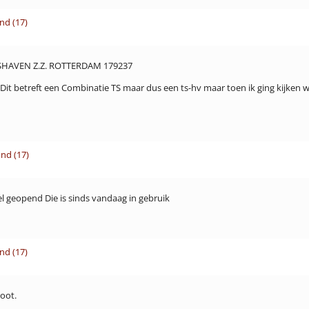
nd (17)
SHAVEN Z.Z. ROTTERDAM 179237
it betreft een Combinatie TS maar dus een ts-hv maar toen ik ging kijken w
nd (17)
el geopend Die is sinds vandaag in gebruik
nd (17)
root.