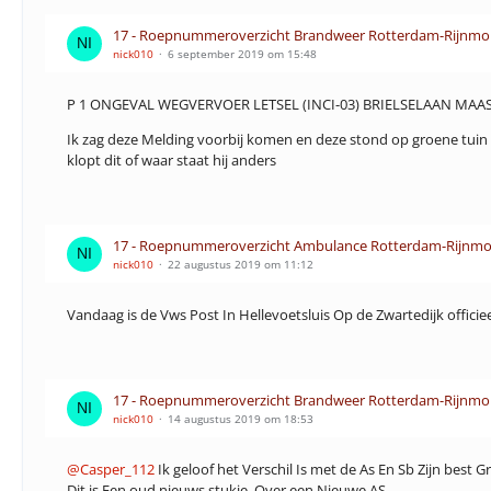
17 - Roepnummeroverzicht Brandweer Rotterdam-Rijnmo
nick010
6 september 2019 om 15:48
P 1 ONGEVAL WEGVERVOER LETSEL (INCI-03) BRIELSELAAN MAA
Ik zag deze Melding voorbij komen en deze stond op groene tuin D
klopt dit of waar staat hij anders
17 - Roepnummeroverzicht Ambulance Rotterdam-Rijnmo
nick010
22 augustus 2019 om 11:12
Vandaag is de Vws Post In Hellevoetsluis Op de Zwartedijk officie
17 - Roepnummeroverzicht Brandweer Rotterdam-Rijnmo
nick010
14 augustus 2019 om 18:53
@Casper_112
Ik geloof het Verschil Is met de As En Sb Zijn best G
Dit is Een oud nieuws stukje. Over een Nieuwe AS