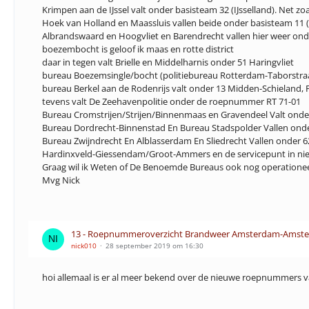
Krimpen aan de IJssel valt onder basisteam 32 (IJsselland). Net zoa
Hoek van Holland en Maassluis vallen beide onder basisteam 11 
Albrandswaard en Hoogvliet en Barendrecht vallen hier weer onde
boezembocht is geloof ik maas en rotte district
daar in tegen valt Brielle en Middelharnis onder 51 Haringvliet
bureau Boezemsingle/bocht (politiebureau Rotterdam-Taborstraat
bureau Berkel aan de Rodenrijs valt onder 13 Midden-Schieland, 
tevens valt De Zeehavenpolitie onder de roepnummer RT 71-01
Bureau Cromstrijen/Strijen/Binnenmaas en Gravendeel Valt onder 
Bureau Dordrecht-Binnenstad En Bureau Stadspolder Vallen onde
Bureau Zwijndrecht En Alblasserdam En Sliedrecht Vallen onder 6
Hardinxveld-Giessendam/Groot-Ammers en de servicepunt in nie
Graag wil ik Weten of De Benoemde Bureaus ook nog operationeel
Mvg Nick
13 - Roepnummeroverzicht Brandweer Amsterdam-Amstel
nick010
28 september 2019 om 16:30
hoi allemaal is er al meer bekend over de nieuwe roepnummers 