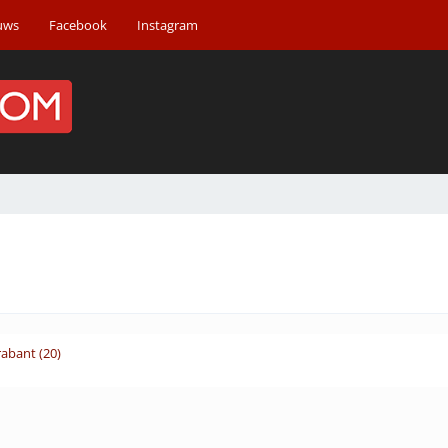
uws
Facebook
Instagram
abant (20)