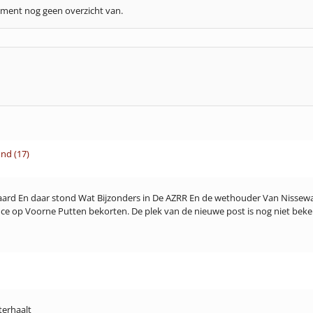
oment nog geen overzicht van.
nd (17)
ssewaard En daar stond Wat Bijzonders in De AZRR En de wethouder Van Niss
ance op Voorne Putten bekorten. De plek van de nieuwe post is nog niet bek
terhaalt