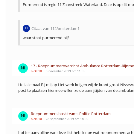
Purmerend is regio 11 Zaanstreek-Waterland. Daar is op dit m
Citaat van 112Amsterdam1
waar staat purmerend bij?
17 - Roepnummeroverzicht Ambulance Rotterdam-Rijnmo
nick010
5 november 2019 om 11:05
Hoi allemaal Bij mij op Het werk krijgen wij de krant groot Ni
post te plaatsen hiermee willen ze de aanrijtijden van de ambul
Roepnummers basisteams Politie Rotterdam
nick010
28 september 2019 om 18:05
hoi ter aanvulling van deze lijst heb ik nog wat roepnummers ach