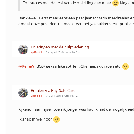
Tof, succes met de rest van de opleiding dan maar
Nog ambi
Dankjewel!! Eerst maar eens een paar jaar achterin meedraaien en
omdat onze post deel uit maakt van het gaspakkensteunpunt etc
Ervaringen met de hulpverlening
gnl6331
12 april 2016 om 16:13
@ReneW
IBGS/ gevaarlijke sotffen. Chemiepak dragen etc.
Betalen via Pay-Safe Card
gnl6331
7 april 2016 om 19:12
Kijkend naar mijzelf toen ik jonger was had ik niet de mogelijkhe
Ik snap m wel hoor