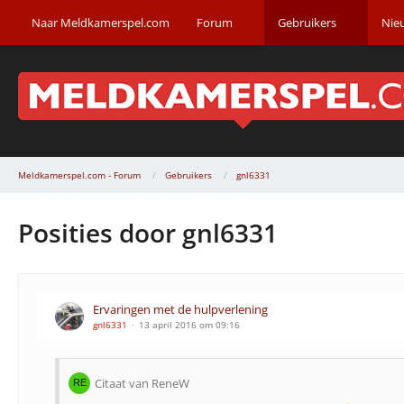
Naar Meldkamerspel.com
Forum
Gebruikers
Nie
Meldkamerspel.com - Forum
Gebruikers
gnl6331
Posities door gnl6331
Ervaringen met de hulpverlening
gnl6331
13 april 2016 om 09:16
Citaat van ReneW