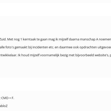
d-Zuid. Met nog 1 kerntaak te gaan mag ik mijzelf daarna manschap A noemen
d alle foto's gemaakt bij incidenten etc. en daarmee ook opdrachten uitgevoe
er/ontwikkelaar. Ik houd mijzelf voornamelijk bezig met bijvoorbeeld website
c CMD + F.
abloZ