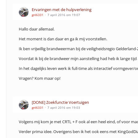
Ervaringen met de hulpverlening
gnl6331
7 april 2016 om 19:07
Hallo daar allemaal.
Het moment is dan daar en ga ik mij voorstellen.
Ik ben vrijwillig brandweerman bij de veiligheidsregio Gelderlan
Voordat ik bij de brandweer mijn aanstelling had heb ik lange tij
In het dagelijks leven werk ik full-time als interactief vormgev
Vragen? Kom maar op!
[DONE] Zoekfunctie Voertuigen
gnl6331
7 april 2016 om 19:03
Volgens mij kom je met CRTL + F ook al een heel eind, of voor ma
Verder prima idee. Overigens ben ik het ook eens met KingGodDi