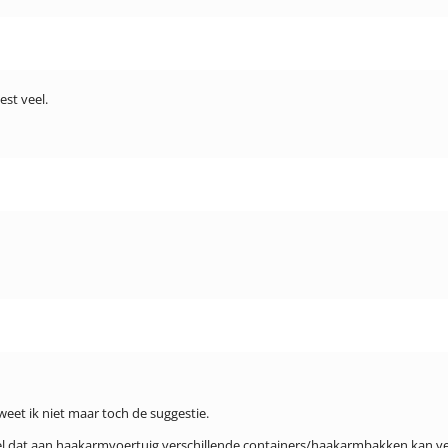
est veel.
 weet ik niet maar toch de suggestie.
el dat aan haakarmvoertuig verschillende containers/haakarmbakken kan ve