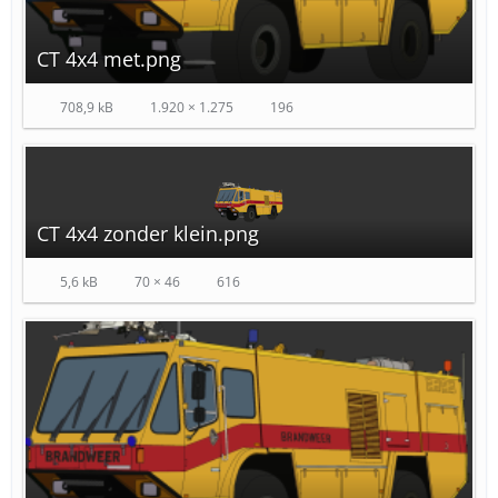
CT 4x4 met.png
708,9 kB
1.920 × 1.275
196
CT 4x4 zonder klein.png
5,6 kB
70 × 46
616