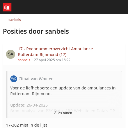
sanbels
Posities door sanbels
17 - Roepnummeroverzicht Ambulance
Rotterdam-Rijnmond (17)
sanbels
27 april 2025 om 18:22
Citaat van Wouter
Voor de liefhebbers: een update van de ambulances in
Rotterdam-Rijnmond.
Update: 26-04-2025
Bron: Analyse van P2K Data, ARR Website en Data's OP
Alles tonen
Opkomstlocatie Brugwachter (4 teams ALS, 1 team MC
17-302 mist in de lijst
en LC)