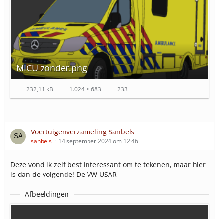
MICU zonder.png
232,11 kB
1.024 × 683
233
Voertuigenverzameling Sanbels
sanbels
14 september 2024 om 12:46
Deze vond ik zelf best interessant om te tekenen, maar hier
is dan de volgende! De VW USAR
Afbeeldingen