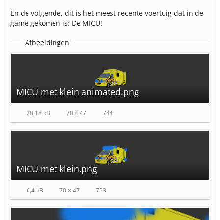
En de volgende, dit is het meest recente voertuig dat in de
game gekomen is: De MICU!
Afbeeldingen
MICU met klein animated.png
20,18 kB
70 × 47
744
MICU met klein.png
6,4 kB
70 × 47
753