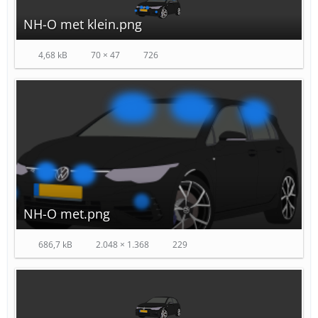
NH-O met klein.png
4,68 kB
70 × 47
726
NH-O met.png
686,7 kB
2.048 × 1.368
229