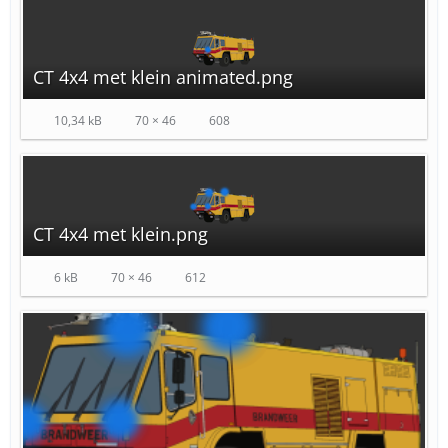
CT 4x4 met klein animated.png
10,34 kB
70 × 46
608
CT 4x4 met klein.png
6 kB
70 × 46
612