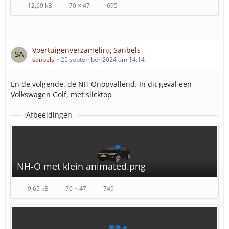
12,69 kB
70 × 47
695
Voertuigenverzameling Sanbels
sanbels
25 september 2024 om 14:14
En de volgende. de NH Onopvallend. In dit geval een
Volkswagen Golf, met slicktop
Afbeeldingen
NH-O met klein animated.png
9,65 kB
70 × 47
749