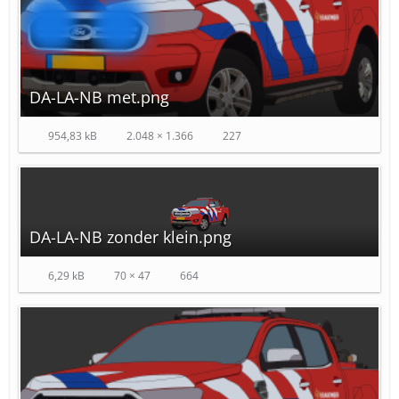
DA-LA-NB met.png
954,83 kB
2.048 × 1.366
227
DA-LA-NB zonder klein.png
6,29 kB
70 × 47
664