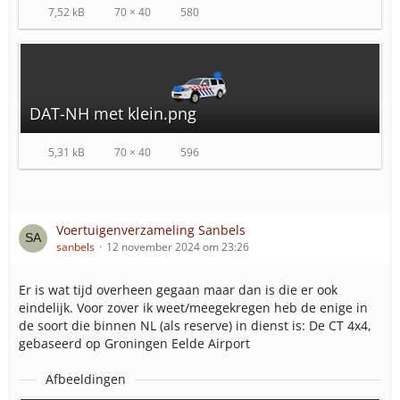
7,52 kB
70 × 40
580
Ambulancepost Dirksland (Watertoren 45D, Dirksland)
VWS Locatie Berkel (Brandweer) (Berkelse Poort 25,
Berkel en Rodenrijs)
VWS Locatie Hoogstad (Brandweer) (Hoogstad 501,
Vlaardingen)
DAT-NH met klein.png
VWS Locatie Oost (Brandweer) (Slotlaan 121, Capelle aan
den IJssel)
VWS Locatie Baan (Leuvehaven 4, Rotterdam)
5,31 kB
70 × 40
596
VWS Locatie Maasstad (Maasstadweg 21, Rotterdam)
VWS Locatie Oostvoorne (Langeweg 32-c, Oostvoorne)
VWS Locatie Zwarte Dijk (Sliklandseweg 4, Hellevoetsluis)
VWS Locatie Nieuwe Tonge (Molendijk 138c, Nieuwe-
Voertuigenverzameling Sanbels
Tonge)
sanbels
12 november 2024 om 23:26
Opstellocatie: Wellebrug (Hellevoetsluis)
Er is wat tijd overheen gegaan maar dan is die er ook
eindelijk. Voor zover ik weet/meegekregen heb de enige in
de soort die binnen NL (als reserve) in dienst is: De CT 4x4,
gebaseerd op Groningen Eelde Airport
Afbeeldingen