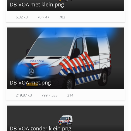
DB VOA met klein.png
6,02 kB
70 × 47
703
DB VOA met.png
219,87 kB
799 × 533
214
DB VOA zonder klein.png