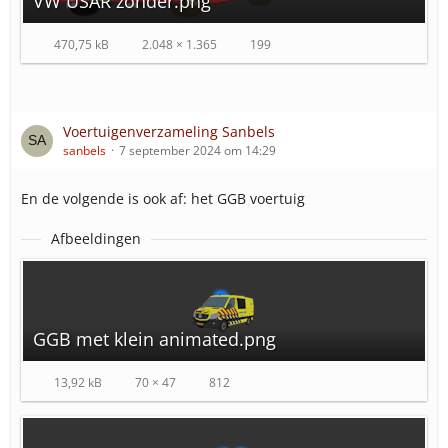
VW USAR zonder.png
470,75 kB
2.048 × 1.365
199
Voertuigenverzameling Sanbels
sanbels
7 september 2024 om 14:29
En de volgende is ook af: het GGB voertuig
Afbeeldingen
GGB met klein animated.png
13,92 kB
70 × 47
812