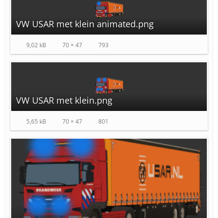
VW USAR met klein animated.png
9,02 kB
70 × 47
793
VW USAR met klein.png
5,65 kB
70 × 47
801