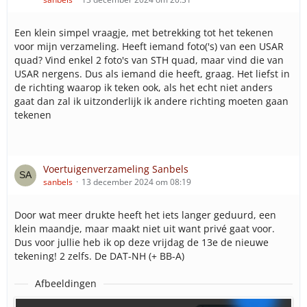
17-201 (Brugwachter)
17-203 (Brugwachter)
Een klein simpel vraagje, met betrekking tot het tekenen
17-204 (Breslau)
voor mijn verzameling. Heeft iemand foto('s) van een USAR
17-205 (Breslau)
quad? Vind enkel 2 foto's van STH quad, maar vind die van
17-206 (Breslau)
USAR nergens. Dus als iemand die heeft, graag. Het liefst in
17-207 (Brugwachter)
de richting waarop ik teken ook, als het echt niet anders
17-208 (Brugwachter)
gaat dan zal ik uitzonderlijk ik andere richting moeten gaan
17-209 (Breslau)
tekenen
17-210
17-211 (Breslau)
17-212 (Brugwachter)
17-213 (Brugwachter)
Voertuigenverzameling Sanbels
17-214 (Brugwachter)
sanbels
13 december 2024 om 08:19
17-215 (Breslau)
17-216 (Breslau)
Door wat meer drukte heeft het iets langer geduurd, een
17-218 (Brugwachter)
klein maandje, maar maakt niet uit want privé gaat voor.
Dus voor jullie heb ik op deze vrijdag de 13e de nieuwe
Rapid Responders
tekening! 2 zelfs. De DAT-NH (+ BB-A)
17-340 (Breslau)
17-341 (Brugwachter)
17-342 (Schiedam)
Afbeeldingen
17-343 (Breslau)