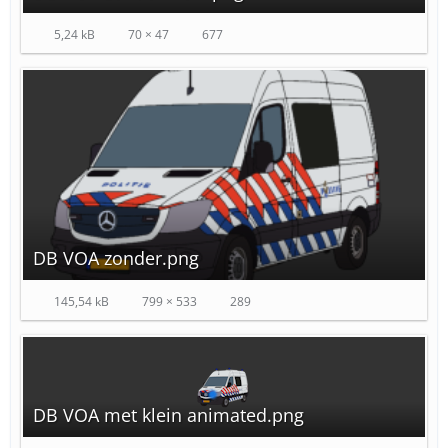
5,24 kB
70 × 47
677
DB VOA zonder.png
145,54 kB
799 × 533
289
DB VOA met klein animated.png