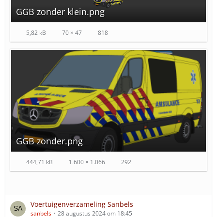
GGB zonder klein.png
5,82 kB
70 × 47
818
GGB zonder.png
444,71 kB
1.600 × 1.066
292
Voertuigenverzameling Sanbels
sanbels
28 augustus 2024 om 18:45