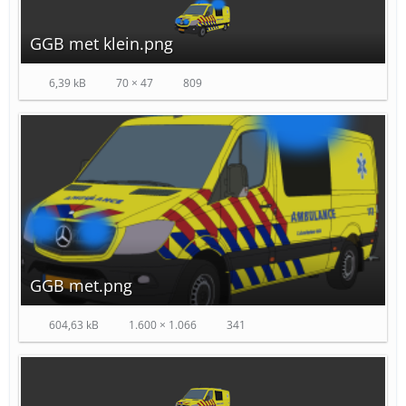
GGB met klein.png
6,39 kB
70 × 47
809
GGB met.png
604,63 kB
1.600 × 1.066
341