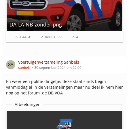
DA-LA-NB zonder.png
631,44 kB
2.048 × 1.366
214
Voertuigenverzameling Sanbels
sanbels
30 september 2024 om 22:06
En weer een politie dingetje, deze staat sinds begin
vanmiddag al in de verzamelingen maar nu deel ik hem hier
nog op het forum, de DB VOA
Afbeeldingen