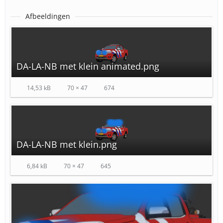
Afbeeldingen
DA-LA-NB met klein animated.png
14,53 kB
70 × 47
674
DA-LA-NB met klein.png
6,84 kB
70 × 47
645