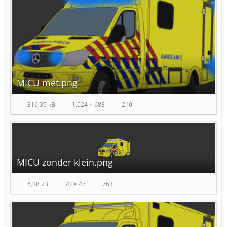
MICU met.png
316,39 kB
1.024 × 683
210
MICU zonder klein.png
6,18 kB
70 × 47
763