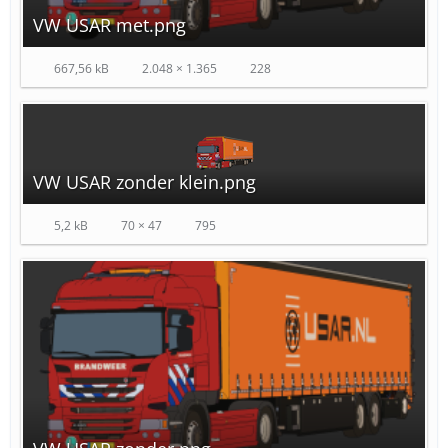
VW USAR met.png
667,56 kB
2.048 × 1.365
228
VW USAR zonder klein.png
5,2 kB
70 × 47
795