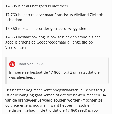
17-104 ALS Ambulance
17-306 is er als het goed is niet meer
17-106 ALS Ambulance
17-109 ALS Ambulance
17-760 is geen reserve maar Franciscus Vlietland Ziekenhuis
17-111 ALS Ambulance
Schiedam
17-112 ALS Ambulance
17-860 is (zoals hieronder geciteerd) weggesleept
17-114 ALS Ambulance
17-116 ALS Ambulance
17-863 bestaat ook nog, is ook zo'n bak en stond als het
17-122 ALS Ambulance
goed is ergens op Goedereedemaar al lange tijd op
17-124 ALS Ambulance
Vlaardingen
17-125 ALS Ambulance
17-126 ALS Ambulance
17-127 ALS Ambulance
Citaat van JR_04
17-128 ALS Ambulance
17-129 ALS Ambulance
In hoeverre bestaat de 17-860 nog? Zag laatst dat die
17-135 ALS Ambulance
was afgesleept
17-137 ALS Ambulance
17-138 ALS Ambulance
Het bestaat nog maar komt hoogstwaarschijnlijk niet terug.
17-139 ALS Ambulance
Of er vervanging gaat komen of dat die bakken met een HA
17-145 ALS Ambulance
van de brandweer vervoerd zouden worden (mochten ze
17-152 ALS Ambulance
ooit nog ergens nodig zijn want hebben misschien 4
17-153 ALS Ambulance
meldingen gehad in de tijd dat die 17-860 reed) is voor mij
17-170 ALS Ambulance