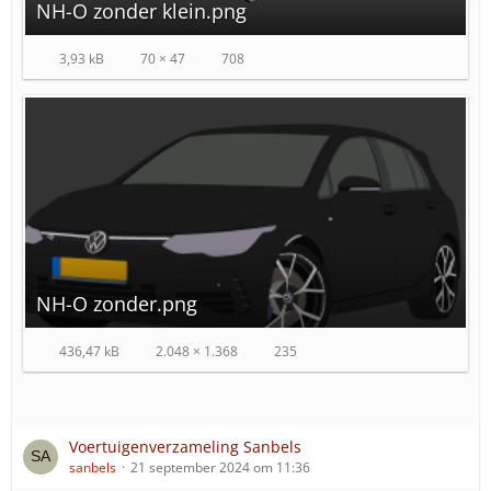
NH-O zonder klein.png
3,93 kB
70 × 47
708
NH-O zonder.png
436,47 kB
2.048 × 1.368
235
Voertuigenverzameling Sanbels
sanbels
21 september 2024 om 11:36