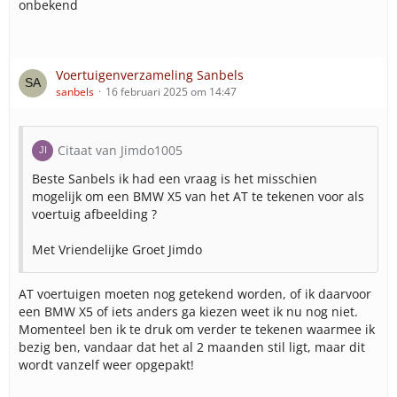
onbekend
Opkomstlocatie Schiedam (1 team ALS)
17-105 ALS Ambulance
17-107 ALS Ambulance
17-108 ALS Ambulance
Voertuigenverzameling Sanbels
17-115 ALS Ambulance
sanbels
16 februari 2025 om 14:47
Opkomstlocatie Breslau (3 teams ALS, 1 team MC en
LC)
Citaat van Jimdo1005
17-101 ALS Ambulance
17-102 ALS Ambulance
Beste Sanbels ik had een vraag is het misschien
17-103 ALS Ambulance
mogelijk om een BMW X5 van het AT te tekenen voor als
17-110 ALS Ambulance
voertuig afbeelding ?
17-117 ALS Ambulance
17-121 ALS Ambulance
Met Vriendelijke Groet Jimdo
17-131 ALS Ambulance
17-133 ALS Ambulance (reserve?)
AT voertuigen moeten nog getekend worden, of ik daarvoor
17-134 ALS Ambulance
een BMW X5 of iets anders ga kiezen weet ik nu nog niet.
17-136 ALS Ambulance
Momenteel ben ik te druk om verder te tekenen waarmee ik
17-140 ALS Ambulance
bezig ben, vandaar dat het al 2 maanden stil ligt, maar dit
17-141 ALS Ambulance
wordt vanzelf weer opgepakt!
17-142 ALS Ambulance
17-143 ALS Ambulance