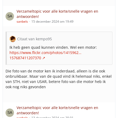
17-146 ALS Ambulance
17-150 ALS Ambulance
Verzameltopic voor alle korte/snelle vragen en
17-154 ALS Ambulance
antwoorden!
Opkomstlocatie Spijkenisse (1 team ALS)
sanbels
15 december 2024 om 19:49
17-158 ALS Ambulance
17-161 ALS Ambulance
17-164 ALS Ambulance
Citaat van kempo95
Opkomstlocatie Brielle (1 team ALS)
Ik heb geen quad kunnen vinden. Wel een motor:
17-113 ALS Ambulance
https://www.flickr.com/photos/1415962…
17-118 ALS Ambulance
157687411207370
17-120 ALS Ambulance
17-155 ALS Ambulance
Die foto van de motor ken ik inderdaad, alleen is die ook
17-163 ALS Ambulance
onbruikbaar. Maar van de quad vind ik helemaal niks, enkel
17-167 ALS Ambulance
van STH, niet van USAR, betere foto van die motor heb ik
Opkomstlocatie Dirksland/Goedereede (1 team ALS)
ook nog niks gevonden
17-123 ALS Ambulance (Goedereede)
17-130 ALS Ambulance (Dirksland)
17-165 ALS Ambulance (Dirksland)
17-166 ALS Ambulance (Goedereede)
Verzameltopic voor alle korte/snelle vragen en
antwoorden!
Medium Care ambulances
sanbels
13 december 2024 om 20:31