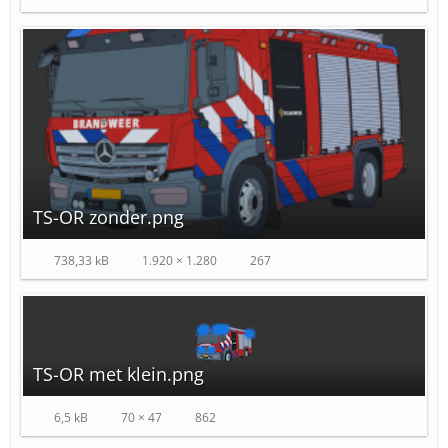
TS-OR zonder.png
738,33 kB
1.920 × 1.280
267
TS-OR met klein.png
6,5 kB
70 × 47
862