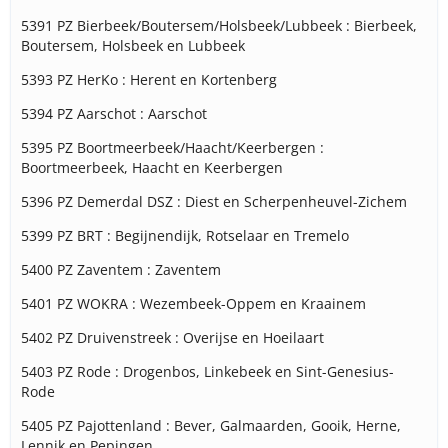
5391 PZ Bierbeek/Boutersem/Holsbeek/Lubbeek : Bierbeek,
Boutersem, Holsbeek en Lubbeek
5393 PZ HerKo : Herent en Kortenberg
5394 PZ Aarschot : Aarschot
5395 PZ Boortmeerbeek/Haacht/Keerbergen :
Boortmeerbeek, Haacht en Keerbergen
5396 PZ Demerdal DSZ : Diest en Scherpenheuvel-Zichem
5399 PZ BRT : Begijnendijk, Rotselaar en Tremelo
5400 PZ Zaventem : Zaventem
5401 PZ WOKRA : Wezembeek-Oppem en Kraainem
5402 PZ Druivenstreek : Overijse en Hoeilaart
5403 PZ Rode : Drogenbos, Linkebeek en Sint-Genesius-
Rode
5405 PZ Pajottenland : Bever, Galmaarden, Gooik, Herne,
Lennik en Pepingen