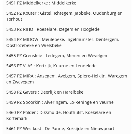
5451 PZ Middelkerke : Middelkerke
5452 PZ Kouter : Gistel, Ichtegem, Jabbeke, Oudenburg en
Torhout
5453 PZ RIHO : Roeselare, Izegem en Hooglede
5454 PZ MIDOW : Meulebeke, Ingelmunster, Dentergem,
Oostrozebeke en Wielsbeke
5455 PZ Grensleie : Ledegem, Menen en Wevelgem
5456 PZ VLAS : Kortrijk, Kuurne en Lendelede
5457 PZ MIRA : Anzegem, Avelgem, Spiere-Helkijn, Waregem
en Zwevegem
5458 PZ Gavers : Deerlijk en Harelbeke
5459 PZ Spoorkin : Alveringem, Lo-Reninge en Veurne
5460 PZ Polder : Diksmuide, Houthulst, Koekelare en
Kortemark
5461 PZ Westkust : De Panne, Koksijde en Nieuwpoort