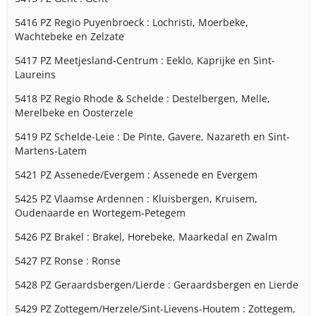
5416 PZ Regio Puyenbroeck : Lochristi, Moerbeke,
Wachtebeke en Zelzate
5417 PZ Meetjesland-Centrum : Eeklo, Kaprijke en Sint-
Laureins
5418 PZ Regio Rhode & Schelde : Destelbergen, Melle,
Merelbeke en Oosterzele
5419 PZ Schelde-Leie : De Pinte, Gavere, Nazareth en Sint-
Martens-Latem
5421 PZ Assenede/Evergem : Assenede en Evergem
5425 PZ Vlaamse Ardennen : Kluisbergen, Kruisem,
Oudenaarde en Wortegem-Petegem
5426 PZ Brakel : Brakel, Horebeke, Maarkedal en Zwalm
5427 PZ Ronse : Ronse
5428 PZ Geraardsbergen/Lierde : Geraardsbergen en Lierde
5429 PZ Zottegem/Herzele/Sint-Lievens-Houtem : Zottegem,