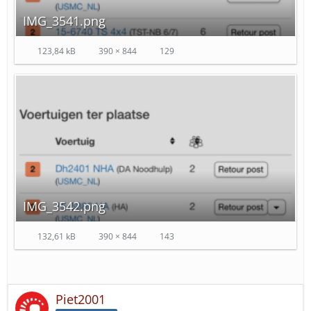
IMG_3541.png
123,84 kB
390 × 844
129
IMG_3542.png
132,61 kB
390 × 844
143
Piet2001