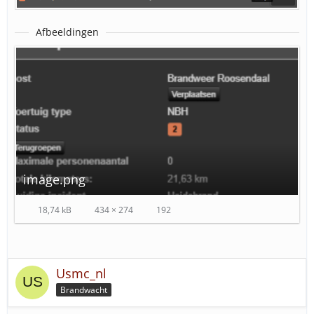
Afbeeldingen
image.png
18,74 kB
434 × 274
192
Usmc_nl
Brandwacht