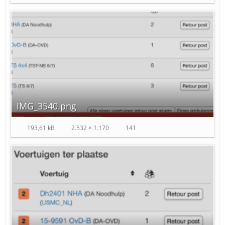
IMG_3540.png
193,61 kB
2.532 × 1.170
141