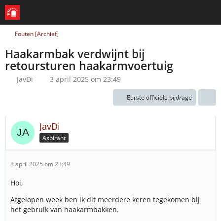
Fouten [Archief]
Haakarmbak verdwijnt bij
retoursturen haakarmvoertuig
JavDi
3 april 2025 om 23:49
Eerste officiele bijdrage
JavDi
Aspirant
3 april 2025 om 23:49
Hoi,
Afgelopen week ben ik dit meerdere keren tegekomen bij
het gebruik van haakarmbakken.