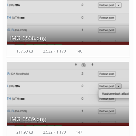
IMG_3538.png
187,63 kB
2.532 × 1.170
146
IMG_3539.png
211,97 kB
2.532 × 1.170
147