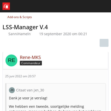
Add-ons & Scripts
LSS-Manager V.4
SanniHameln
19 september 2020 om 00:21
Rene-MKS
Commandeur
25 juni 2022 om 20:57
Citaat van jxn_30
Dank je voor je verslag!
We hebben een tweede, soortgelijke melding