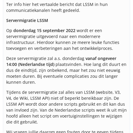
Ter info hier het vertaalde bericht dat LSSM in hun
communicatiekanalen heeft gedeeld.
Servermigratie LSSM
Op
donderdag 15 september 2022
wordt er een
servermigratie uitgevoerd naar een modernere
infrastructuur. Hierdoor kunnen ze meere leuke functies
toevoegen en verbeteringen aan het ontwikkelproces.
Deze servermigratie zal a.s. donderdag
vanaf ongeveer
14:00 (Nederlandse tijd)
plaatsvinden. Hoe lang dit duurt en
dus de eindtijd, zijn onbekend, maar het zou niet eeuwig
moeten duren. Bij eventuele complicaties zou dit langer
kunnen duren.
Tijdens de servermigratie zal alles van LSSM (website, V3,
V4, de Wiki, LSSM API) niet of beperkt bereikbaar zijn. De
LSSM API wordt door andere scripts gebruikt en dit kan dus
van invloed zijn. Van de Nederlandse scripts weet ik uit mijn
hoofd alleen het script om voertuiginstellingen te wijzigen
die dit gebruikt.
Wij vragen jullie daarom geen fouten door te geven tijdens