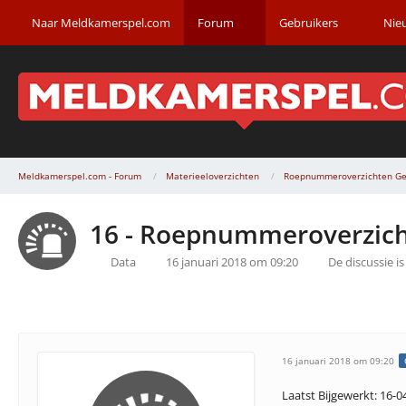
Naar Meldkamerspel.com
Forum
Gebruikers
Nie
Meldkamerspel.com - Forum
Materieeloverzichten
Roepnummeroverzichten Ge
16 - Roepnummeroverzich
Data
16 januari 2018 om 09:20
De discussie i
16 januari 2018 om 09:20
Laatst Bijgewerkt: 16-0