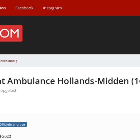
uws
Facebook
Instagram
neeskundig
t Ambulance Hollands-Midden (1
s opgelost
Officiële bijdrage
4-2020