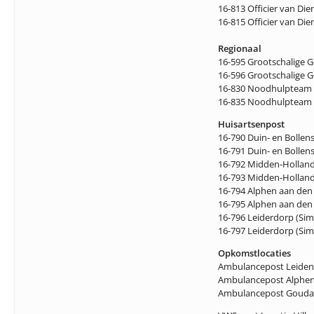
16-813 Officier van Di
16-815 Officier van Di
Regionaal
16-595 Grootschalige 
16-596 Grootschalige G
16-830 Noodhulpteam 
16-835 Noodhulpteam 
Huisartsenpost
16-790 Duin- en Bollen
16-791 Duin- en Bollen
16-792 Midden-Holland
16-793 Midden-Holland
16-794 Alphen aan den 
16-795 Alphen aan den 
16-796 Leiderdorp (Si
16-797 Leiderdorp (Si
Opkomstlocaties
Ambulancepost Leiden 
Ambulancepost Alphen 
Ambulancepost Gouda (Z