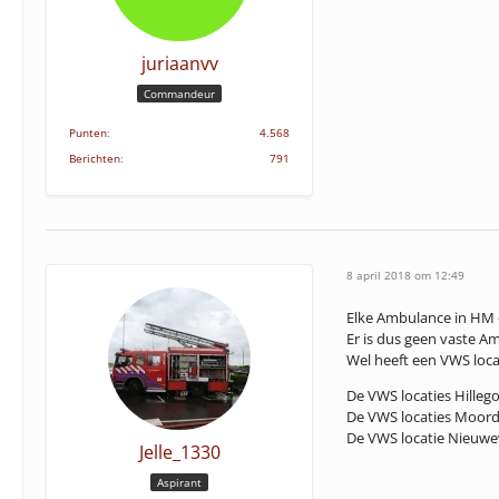
juriaanvv
Commandeur
Punten
4.568
Berichten
791
8 april 2018 om 12:49
Elke Ambulance in HM d
Er is dus geen vaste A
Wel heeft een VWS loc
De VWS locaties Hille
De VWS locaties Moord
De VWS locatie Nieuw
Jelle_1330
Aspirant