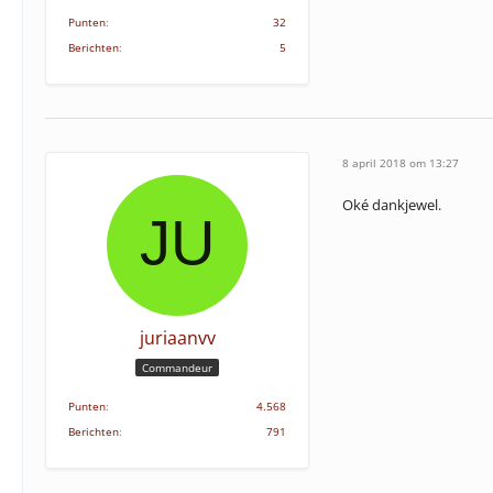
Punten
32
Berichten
5
8 april 2018 om 13:27
Oké dankjewel.
juriaanvv
Commandeur
Punten
4.568
Berichten
791