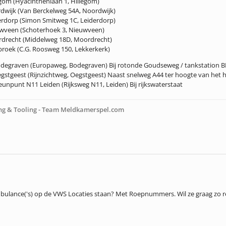
gom (Hyacinthenlaan 1, Hillegom)
dwijk (Van Berckelweg 54A, Noordwijk)
erdorp (Simon Smitweg 1C, Leiderdorp)
wveen (Schoterhoek 3, Nieuwveen)
rdrecht (Middelweg 18D, Moordrecht)
broek (C.G. Roosweg 150, Lekkerkerk)
odegraven (Europaweg, Bodegraven) Bij rotonde Goudseweg / tankstation BP
gstgeest (Rijnzichtweg, Oegstgeest) Naast snelweg A44 ter hoogte van het h
eunpunt N11 Leiden (Rijksweg N11, Leiden) Bij rijkswaterstaat
ng & Tooling
- Team Meldkamerspel.com
lance('s) op de VWS Locaties staan? Met Roepnummers. Wil ze graag zo rea